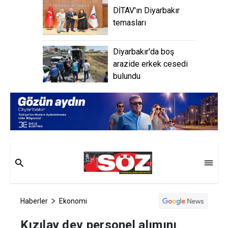
DİTAV'ın Diyarbakır
temasları
Diyarbakır'da boş
arazide erkek cesedi
bulundu
Haberler
Ekonomi
Kızılay dev personel alımını