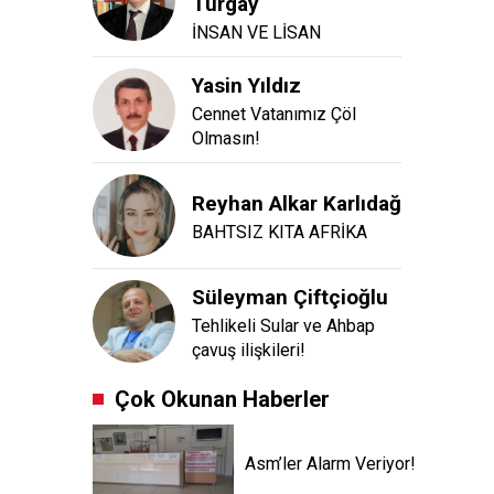
Turgay
İNSAN VE LİSAN
Yasin Yıldız
Cennet Vatanımız Çöl
Olmasın!
Reyhan Alkar Karlıdağ
BAHTSIZ KITA AFRİKA
Süleyman Çiftçioğlu
Tehlikeli Sular ve Ahbap
çavuş ilişkileri!
Çok Okunan Haberler
Asm’ler Alarm Veriyor!