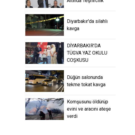
Altında Teşhircilik”
Diyarbakır'da silahlı
kavga
DİYARBAKIR’DA
TÜGVA YAZ OKULU
COŞKUSU
Düğün salonunda
tekme tokat kavga
Komşusunu öldürüp
evini ve aracını ateşe
verdi