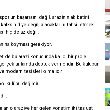
spor'un başarısını değil, arazinin akıbetini
kalksın diye değil, alacaklarını tahsil etmek
sı hiç de az değil.
danına koyması gerekiyor.
let de bu arazi konusunda kalıcı bir proje
 gerçek anlamda destek vermelidir. Bu kulübün
ı ve modern tesisleri olmalıdır.
l kulübü değildir.
dir.
lan o araziye her gelen yönetim iki taş üst