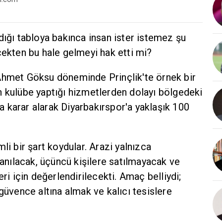
ığı tabloya bakınca insan ister istemez şu
çekten bu hale gelmeyi hak etti mi?
Ahmet Göksu döneminde Prinçlik'te örnek bir
 kulübe yaptığı hizmetlerden dolayı bölgedeki
da karar alarak Diyarbakırspor'a yaklaşık 100
li bir şart koydular. Arazi yalnızca
lanılacak, üçüncü kişilere satılmayacak ve
ri için değerlendirilecekti. Amaç belliydi;
güvence altına almak ve kalıcı tesislere