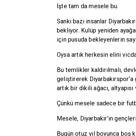
İşte tam da mesele bu.
Sanki bazı insanlar Diyarbakır
bekliyor. Kulüp yeniden ayağa 
için pusuda bekleyenlerin sayı
Oysa artık herkesin elini vic
Bu temlikler kaldırılmalı, dev
geliştirerek Diyarbakırspor'a
artık bir dikili ağacı, altyapıs
Çünkü mesele sadece bir futbo
Mesele, Diyarbakır'ın gençleri
Bugün otuz yıl boyunca boş ka