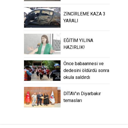
ZİNCİRLEME KAZA 3
YARALI
EĞİTİM YILINA
HAZIRLIK!
Önce babaannesi ve
dedesini öldürdü sonra
okula saldırdı
DİTAV'ın Diyarbakır
temasları