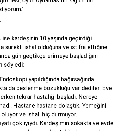
la gitmesi, oyun oynamasıdır. Oğlumun
ediyorum."
laştık”
 ise kardeşinin 10 yaşında geçirdiği
 sürekli ishal olduğuna ve istifra ettiğine
nda gün geçtikçe erimeye başladığını
ı söyledi:
 Endoskopi yapıldığında bağırsağında
akta da beslenme bozukluğu var dediler. Eve
derken tekrar hastalığı başladı. Nereye
madı. Hastane hastane dolaştık. Yemeğini
 oluyor ve ishali hiç durmuyor.
atı çok iyiydi. Kardeşimin sokakta ve evde