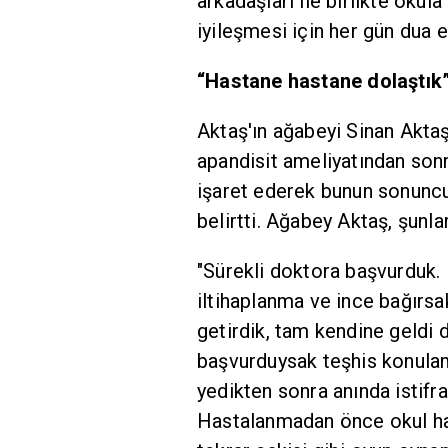
arkadaşları ile birlikte oku
iyileşmesi için her gün dua 
“Hastane hastane do
Aktaş'ın ağabeyi Sinan Aktaş
apandisit ameliyatından sonra
işaret ederek bunun sonuncu
belirtti. Ağabey Aktaş, şunlar
"Sürekli doktora başvurduk.
iltihaplanma ve ince bağırs
getirdik, tam kendine geldi 
başvurduysak teşhis konula
yedikten sonra anında istifra
Hastalanmadan önce okul hay