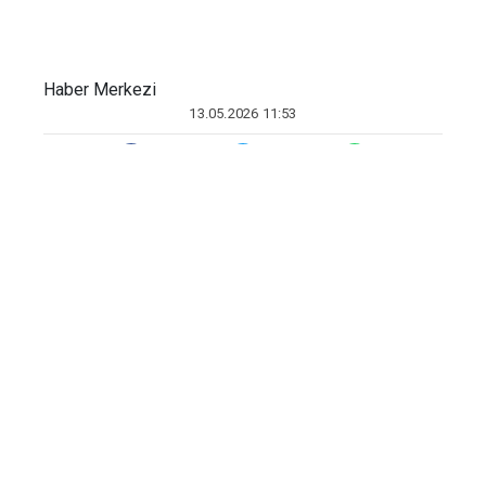
Haber Merkezi
13.05.2026 11:53
İran’da, ülke genelinde silah ve mühimmat
kaçakçılığına yönelik operasyonlar
sürüyor. Devrim Muhafızları Ordusu
(DMO) İstihbarat Teşkilatı tarafından
yapılan yazılı açıklamada, İsrail bağlantılı
olduğu öne sürülen organize silah ve
mühimmat kaçakçılığı yapan şebekelere
operasyon düzenlendiği bildirildi.