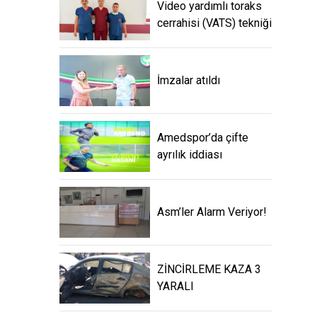
Video yardımlı toraks
cerrahisi (VATS) tekniği
İmzalar atıldı
Amedspor’da çifte
ayrılık iddiası
Asm’ler Alarm Veriyor!
ZİNCİRLEME KAZA 3
YARALI