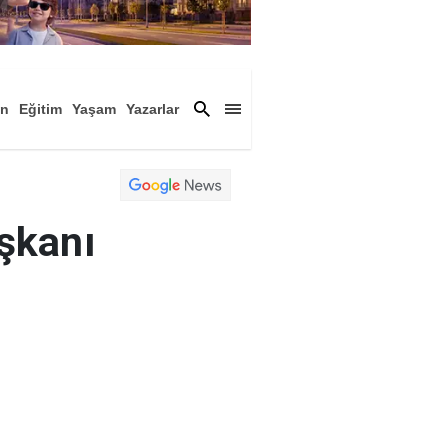
an
Eğitim
Yaşam
Yazarlar
a
Magazin
Arşiv
şkanı
ması nedeniyle