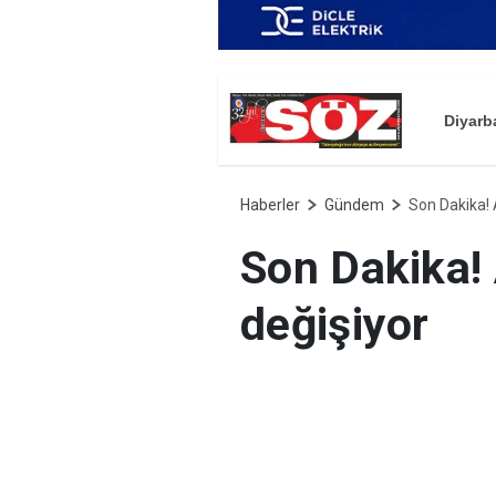
Diyarb
Haberler
Gündem
Son Dakika!
Son Dakika!
değişiyor
AYM Başkanı Zühtü Ar
başkanlık seçimi için