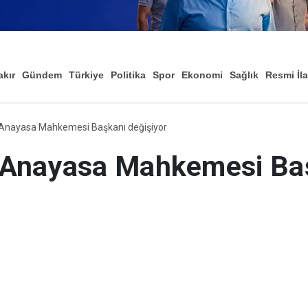
akır
Gündem
Türkiye
Politika
Spor
Ekonomi
Sağlık
Resmi İl
Düny
 Anayasa Mahkemesi Başkanı değişiyor
 Anayasa Mahkemesi Ba
slan'ın görev süresinin 20 Nisan'da dol
 süreç yarın başlayacak.