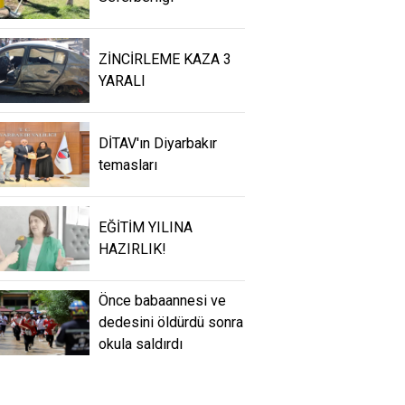
ZİNCİRLEME KAZA 3
YARALI
DİTAV'ın Diyarbakır
temasları
EĞİTİM YILINA
HAZIRLIK!
Önce babaannesi ve
dedesini öldürdü sonra
okula saldırdı