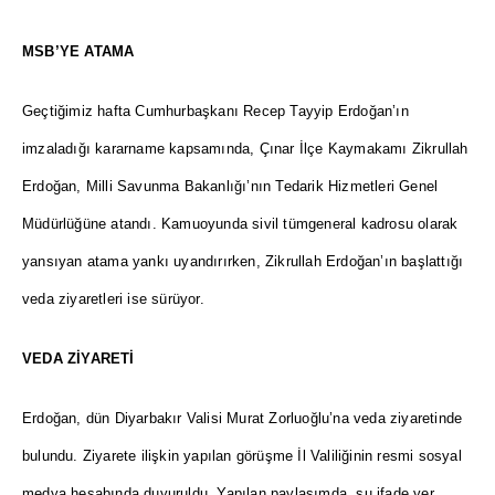
MSB’YE ATAMA
Geçtiğimiz hafta Cumhurbaşkanı Recep Tayyip Erdoğan’ın
imzaladığı kararname kapsamında, Çınar İlçe Kaymakamı Zikrullah
Erdoğan, Milli Savunma Bakanlığı’nın Tedarik Hizmetleri Genel
Müdürlüğüne atandı. Kamuoyunda sivil tümgeneral kadrosu olarak
yansıyan atama yankı uyandırırken, Zikrullah Erdoğan’ın başlattığı
veda ziyaretleri ise sürüyor.
VEDA ZİYARETİ
Erdoğan, dün Diyarbakır Valisi Murat Zorluoğlu’na veda ziyaretinde
bulundu. Ziyarete ilişkin yapılan görüşme İl Valiliğinin resmi sosyal
medya hesabında duyuruldu. Yapılan paylaşımda, şu ifade yer