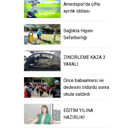
Amedspor’da çifte
ayrılık iddiası
Sağlıkta Hijyen
Seferberliği
ZİNCİRLEME KAZA 3
YARALI
Önce babaannesi ve
dedesini öldürdü sonra
okula saldırdı
EĞİTİM YILINA
HAZIRLIK!