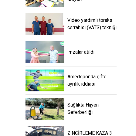
Video yardımlı toraks
cerrahisi (VATS) tekniği
İmzalar atıldı
Amedspor’da çifte
ayrılık iddiası
Sağlıkta Hijyen
Seferberliği
ZİNCİRLEME KAZA 3