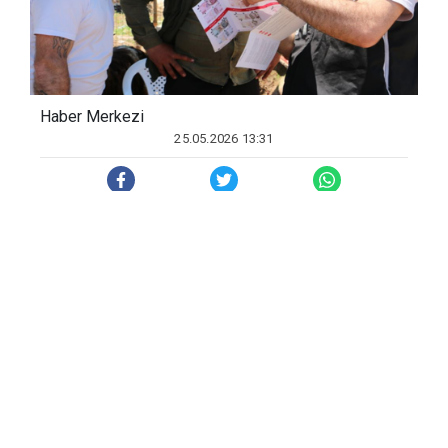
Haber Merkezi
25.05.2026 13:31
İl Emniyet Müdürlüğü Kaçakçılık ve
Organize Suçlarla Mücadele (KOM) Şube
Müdürlüğü ekipleri, sahte para
kullanımının önüne geçmek amacıyla
hayvan pazarlarında satıcılara yönelik el
broşürleri dağıttı. Hayvan satıcılarına
yönelik yapılan bilgilendirme faaliyetinde,
gerçek ve sahte paranın nasıl ayırt