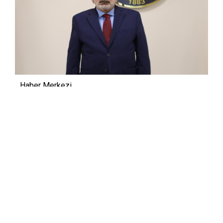
Haber Merkezi
12.05.2026 13:36
Ticaret Bakanlığı'ndan Uluslararası
Rekabetçiliğin Geliştirilmesi (URGE)
desteği alınarak yürütülecek girişimle,
sektörde faaliyet gösteren firmaların
ortak hareket ederek güç birliği
oluşturması ve yurt dışına açılmaları