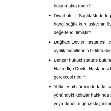
bulunmakta m
ı
d
ı
r?
Diyarbak
ı
r
İ
l Sa
ğ
l
ı
k Müdürlü
ğ
hangi sa
ğ
l
ı
k kurulu
ş
lar
ı
n
ı
n üy
de
ğ
erlendirilmi
ş
tir?
Da
ğ
kap
ı
Devlet Hastanesi il
üyelik tespitlerinin birlikte de
Benzer hukuki statüde buluna
Hazro
İ
lçe Devlet Hastanesi
gerekçesi nedir?
Yetki tespit sürecinde farkl
ı
s
yönündeki iddialar hakk
ı
nda 
veya denetim gerçekle
ş
tirilmi