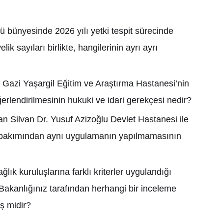
ü bünyesinde 2026 y
ı
l
ı
yetki tespit sürecinde
elik say
ı
lar
ı
birlikte, hangilerinin ayr
ı
ayr
ı
e Gazi Ya
ş
argil E
ğ
itim ve Ara
ş
t
ı
rma Hastanesi’nin
ğ
erlendirilmesinin hukuki ve idari gerekçesi nedir?
n Silvan Dr. Yusuf Azizo
ğ
lu Devlet Hastanesi ile
 bak
ı
m
ı
ndan ayn
ı
uygulaman
ı
n yap
ı
lmamas
ı
n
ı
n
a
ğ
l
ı
k kurulu
ş
lar
ı
na farkl
ı
kriterler uyguland
ığı
Bakanl
ığı
n
ı
z taraf
ı
ndan herhangi bir inceleme
ş
midir?