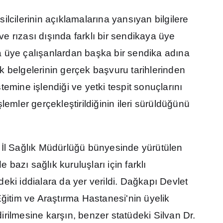
ilcilerinin aç
ı
klamalar
ı
na yans
ı
yan bilgilere
 ve r
ı
zas
ı
d
ışı
nda farkl
ı
bir sendikaya üye
 üye çal
ış
anlardan ba
ş
ka bir sendika ad
ı
na
ik belgelerinin gerçek ba
ş
vuru tarihlerinden
stemine i
ş
lendi
ğ
i ve yetki tespit sonuçlar
ı
n
ı
ş
lemler gerçekle
ş
tirildi
ğ
inin ileri sürüldü
ğ
ünü
r
İ
l Sa
ğ
l
ı
k Müdürlü
ğ
ü bünyesinde yürütülen
de baz
ı
sa
ğ
l
ı
k kurulu
ş
lar
ı
için farkl
ı
ki iddialara da yer verildi. Da
ğ
kap
ı
Devlet
E
ğ
itim ve Ara
ş
t
ı
rma Hastanesi'nin üyelik
dirilmesine kar
şı
n, benzer statüdeki Silvan Dr.