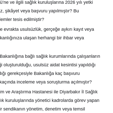
ü’ne ve ilgili sa
ğ
l
ı
k kurulu
ş
lar
ı
na 2026 y
ı
l
ı
yetki
az,
ş
ikâyet veya ba
ş
vuru yap
ı
lm
ış
t
ı
r? Bu
lemler tesis edilmi
ş
tir?
de evrakta usulsüzlük, gerçe
ğ
e ayk
ı
r
ı
kay
ı
t veya
kanl
ığı
n
ı
za ula
ş
an herhangi bir ihbar veya
 Bakanl
ığı
na ba
ğ
l
ı
sa
ğ
l
ı
k kurumlar
ı
nda çal
ış
anlar
ı
n
ğ
i olu
ş
turuldu
ğ
u, usulsüz aidat kesintisi yap
ı
ld
ığı
d
ığı
gerekçesiyle Bakanl
ığ
a kaç ba
ş
vuru
 kaç
ı
nda inceleme veya soru
ş
turma aç
ı
lm
ış
t
ı
r?
tim ve Ara
ş
t
ı
rma Hastanesi ile Diyarbak
ı
r
İ
l Sa
ğ
l
ı
k
l
ı
k kurulu
ş
lar
ı
nda yönetici kadrolarda görev yapan
ir sendikan
ı
n yönetim, denetim veya temsil