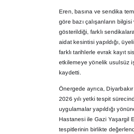
Eren, bas
ı
na ve sendika tems
göre baz
ı
çal
ış
anlar
ı
n bilgisi
gösterildi
ğ
i, farkl
ı
sendikalara
aidat kesintisi yap
ı
ld
ığı
, üyel
farkl
ı
tarihlerle evrak kay
ı
t si
etkilemeye yönelik usulsüz i
kaydetti.
Önergede ayr
ı
ca, Diyarbak
ı
2026 y
ı
l
ı
yetki tespit sürecin
uygulamalar yap
ı
ld
ığı
yönünde
Hastanesi ile Gazi Ya
ş
argil 
tespitlerinin birlikte de
ğ
erlen