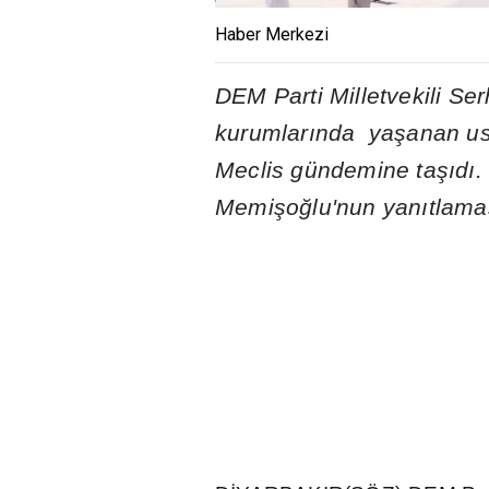
Haber Merkezi
DEM Parti Milletvekili Se
kurumlar
ı
nda ya
ş
anan usu
Meclis gündemine ta
şı
d
ı
.
Memi
ş
o
ğ
lu'nun yan
ı
tlama