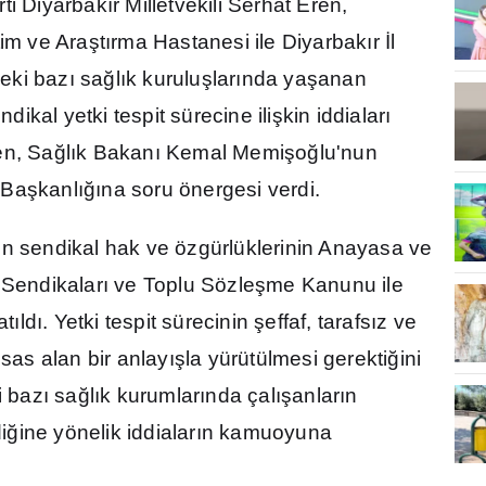
i Diyarbak
ı
r Milletvekili Serhat Eren,
tim ve Ara
ş
t
ı
rma Hastanesi ile Diyarbak
ı
r
İ
l
eki baz
ı
sa
ğ
l
ı
k kurulu
ş
lar
ı
nda ya
ş
anan
dikal yetki tespit sürecine ili
ş
kin iddialar
ı
en, Sa
ğ
l
ı
k Bakan
ı
Kemal Memi
ş
o
ğ
lu'nun
 Ba
ş
kanl
ığı
na soru önergesi verdi.
in sendikal hak ve özgürlüklerinin Anayasa ve
 Sendikalar
ı
ve Toplu Sözle
ş
me Kanunu ile
lat
ı
ld
ı
. Yetki tespit sürecinin
ş
effaf, tarafs
ı
z ve
esas alan bir anlay
ış
la yürütülmesi gerekti
ğ
ini
i baz
ı
sa
ğ
l
ı
k kurumlar
ı
nda çal
ış
anlar
ı
n
i
ğ
ine yönelik iddialar
ı
n kamuoyuna