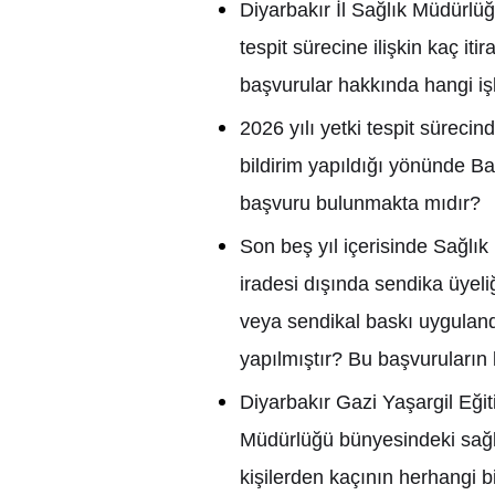
Diyarbak
ı
r
İ
l Sa
ğ
l
ı
k Müdürlü
ğ
tespit sürecine ili
ş
kin kaç itir
ba
ş
vurular hakk
ı
nda hangi i
ş
2026 y
ı
l
ı
yetki tespit sürecin
bildirim yap
ı
ld
ığı
yönünde Ba
ba
ş
vuru bulunmakta m
ı
d
ı
r?
Son be
ş
y
ı
l içerisinde Sa
ğ
l
ı
k
iradesi d
ışı
nda sendika üyeli
veya sendikal bask
ı
uygulan
yap
ı
lm
ış
t
ı
r? Bu ba
ş
vurular
ı
n
Diyarbak
ı
r Gazi Ya
ş
argil E
ğ
i
Müdürlü
ğ
ü bünyesindeki sa
ğ
ki
ş
ilerden kaç
ı
n
ı
n herhangi b