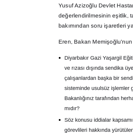
Yusuf Azizo
ğ
lu Devlet Hasta
de
ğ
erlendirilmesinin e
ş
itlik, 
bak
ı
m
ı
ndan soru i
ş
aretleri y
Eren, Bakan Memi
ş
o
ğ
lu'nun
Diyarbak
ı
r Gazi Ya
ş
argil E
ğ
i
ve r
ı
zas
ı
d
ışı
nda sendika üye
çal
ış
anlardan ba
ş
ka bir send
sisteminde usulsüz i
ş
lemler 
Bakanl
ığı
n
ı
z taraf
ı
ndan herha
m
ı
d
ı
r?
Söz konusu iddialar kapsam
ı
görevlileri hakk
ı
nda yürütülen 