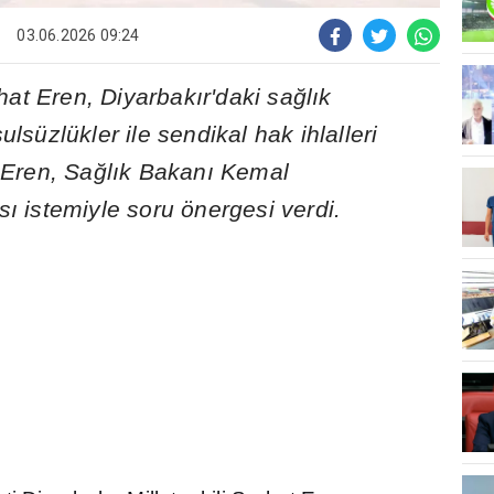
03.06.2026 09:24
rhat Eren, Diyarbak
ı
r'daki sa
ğ
l
ı
k
lsüzlükler ile sendikal hak ihlalleri
 Eren, Sa
ğ
l
ı
k Bakan
ı
Kemal
s
ı
istemiyle soru önergesi verdi.