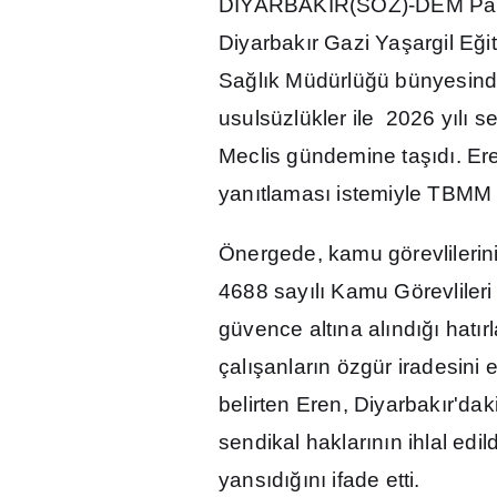
D
İ
YARBAKIR(SÖZ)-DEM Part
Diyarbak
ı
r Gazi Ya
ş
argil E
ğ
i
Sa
ğ
l
ı
k Müdürlü
ğ
ü bünyesind
usulsüzlükler ile 2026 y
ı
l
ı
sen
Meclis gündemine ta
şı
d
ı
. Er
yan
ı
tlamas
ı
istemiyle TBMM
Önergede, kamu görevlilerin
4688 say
ı
l
ı
Kamu Görevlileri
güvence alt
ı
na al
ı
nd
ığı
hat
ı
r
çal
ış
anlar
ı
n özgür iradesini 
belirten Eren, Diyarbak
ı
r'dak
sendikal haklar
ı
n
ı
n ihlal edild
yans
ı
d
ığı
n
ı
ifade etti.