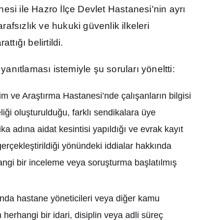
nesi ile Hazro
İ
lçe Devlet Hastanesi'nin ayr
ı
tarafs
ı
zl
ı
k ve hukuki güvenlik ilkeleri
aratt
ığı
belirtildi.
 yan
ı
tlamas
ı
istemiyle
ş
u sorular
ı
yöneltti:
tim ve Ara
ş
t
ı
rma Hastanesi’nde çal
ış
anlar
ı
n bilgisi
li
ğ
i olu
ş
turuldu
ğ
u, farkl
ı
sendikalara üye
ika ad
ı
na aidat kesintisi yap
ı
ld
ığı
ve evrak kay
ı
t
gerçekle
ş
tirildi
ğ
i yönündeki iddialar hakk
ı
nda
ngi bir inceleme veya soru
ş
turma ba
ş
lat
ı
lm
ış
nda hastane yöneticileri veya di
ğ
er kamu
herhangi bir idari, disiplin veya adli süreç