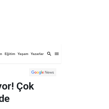
an
Eğitim
Yaşam
Yazarlar
a
Magazin
Arşiv
yor! Çok