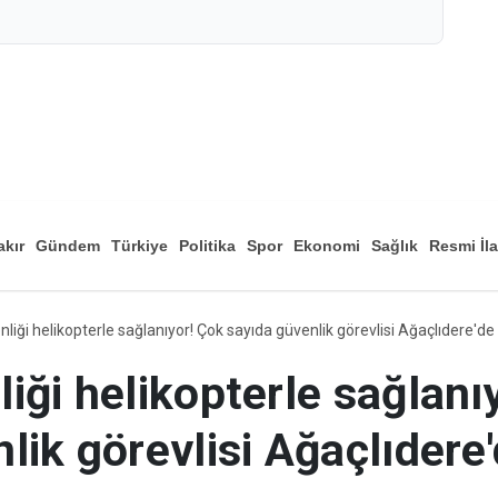
akır
Gündem
Türkiye
Politika
Spor
Ekonomi
Sağlık
Resmi İl
Düny
liği helikopterle sağlanıyor! Çok sayıda güvenlik görevlisi Ağaçlıdere'de
iği helikopterle sağlanı