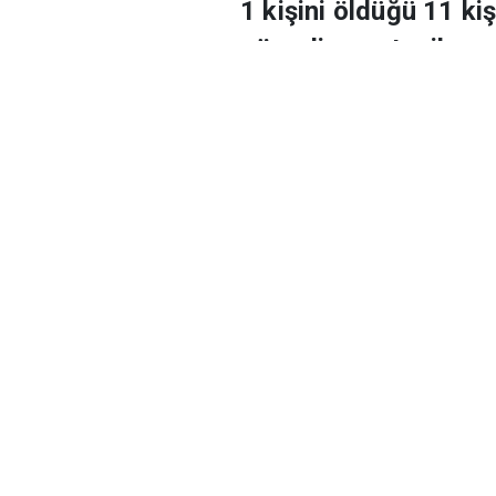
sayıda güven
1 kişini öldüğü 11 ki
görevli gazetecilere 