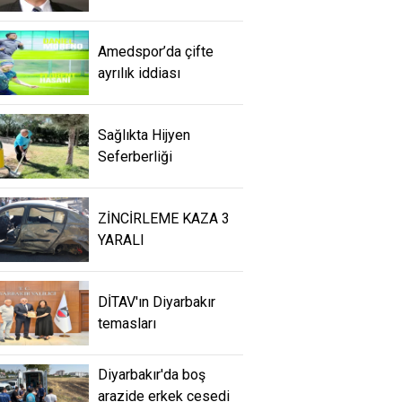
Amedspor’da çifte
ayrılık iddiası
Sağlıkta Hijyen
Seferberliği
ZİNCİRLEME KAZA 3
YARALI
DİTAV'ın Diyarbakır
temasları
Diyarbakır'da boş
arazide erkek cesedi