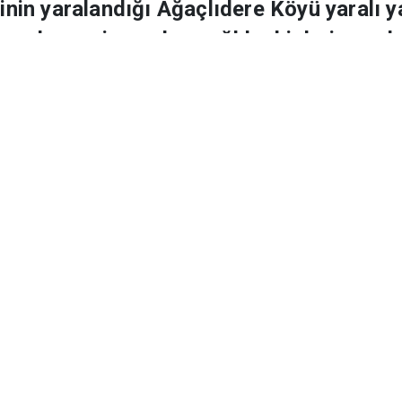
lik görevlisi Ağaçlıdere
şinin yaralandığı Ağaçlıdere Köyü yaralı y
ve olay yerine gelen sağlık ekiplerine sald
Ço