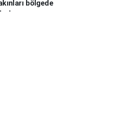
'de
akınları bölgede
ırdı.
k Okunan Haberler