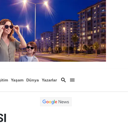
itim
Yaşam
Dünya
Yazarlar
Magazin
Arşiv
SI