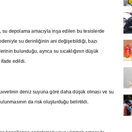
, su depolama amac
ı
yla in
ş
a edilen bu tesislerde
deniyle su derinli
ğ
inin ani de
ğ
i
ş
ebildi
ğ
i, baz
ı
lerinin bulundu
ğ
u, ayr
ı
ca su s
ı
cakl
ığı
n
ı
n dü
ş
ük
ifade edildi.
uvvetinin deniz suyuna göre daha dü
ş
ük olmas
ı
ve su
bulunmas
ı
n
ı
n da risk olu
ş
turdu
ğ
u belirtildi.