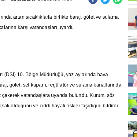
r
ı
nda artan s
ı
cakl
ı
klarla birlikte baraj, gölet ve sulama
kalar
ı
na kar
şı
vatanda
ş
lar
ı
uyard
ı
.
eri (DS
İ
) 10. Bölge Müdürlü
ğ
ü, yaz aylar
ı
nda hava
araj, gölet, sel kapan
ı
, regülatör ve sulama kanallar
ı
nda
t çekerek vatanda
ş
lara uyar
ı
da bulundu. Kurum, söz
asak oldu
ğ
unu ve ciddi hayati riskler ta
şı
d
ığı
n
ı
bildirdi.