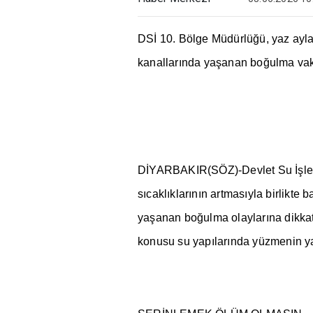
DS
İ
10. Bölge Müdürlü
ğ
ü, yaz ayla
kanallar
ı
nda ya
ş
anan bo
ğ
ulma va
D
İ
YARBAKIR(SÖZ)-Devlet Su
İş
l
s
ı
cakl
ı
klar
ı
n
ı
n artmas
ı
yla birlikte b
ya
ş
anan bo
ğ
ulma olaylar
ı
na dikka
konusu su yap
ı
lar
ı
nda yüzmenin y