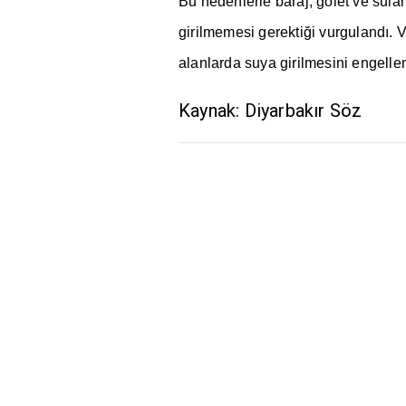
Bu nedenlerle baraj, gölet ve sula
girilmemesi gerekti
ğ
i vurguland
ı
. 
alanlarda suya girilmesini engellem
Kaynak: Diyarbakır Söz