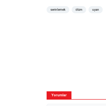
serinlemek
ölüm
uyarı
Yorumlar