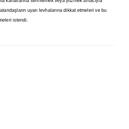
ma kanallar
ı
na serinlemek veya yüzmek amac
ı
yla
Vatanda
ş
lar
ı
n uyar
ı
levhalar
ı
na dikkat etmeleri ve bu
eleri istendi.