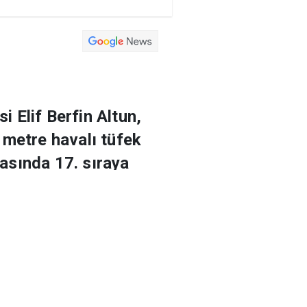
an
Eğitim
Yaşam
Yazarlar
a
Magazin
Arşiv
 Elif Berfin Altun,
metre havalı tüfek
asında 17. sıraya