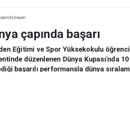
akır
Gündem
Türkiye
Politika
Spor
Ekonomi
Sağlık
Resmi İl
Düny
 çapında başarı
ünya çapında başarı
den Eğitimi ve Spor Yüksekokulu öğrencisi
entinde düzenlenen Dünya Kupası'nda 10 
ediği başarılı performansla dünya sıralam