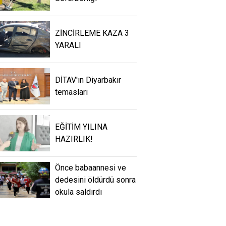
ZİNCİRLEME KAZA 3
YARALI
DİTAV'ın Diyarbakır
temasları
EĞİTİM YILINA
HAZIRLIK!
Önce babaannesi ve
dedesini öldürdü sonra
okula saldırdı