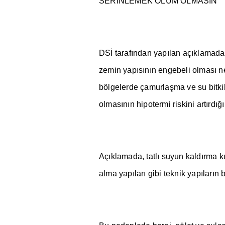
SER
İ
NLEMEK ÖLÜM OLMASIN
DS
İ
taraf
ı
ndan yap
ı
lan aç
ı
klamada
zemin yap
ı
s
ı
n
ı
n engebeli olmas
ı
ne
bölgelerde çamurla
ş
ma ve su bitki
olmas
ı
n
ı
n hipotermi riskini art
ı
rd
ığı
Aç
ı
klamada, tatl
ı
suyun kald
ı
rma k
alma yap
ı
lar
ı
gibi teknik yap
ı
lar
ı
n 