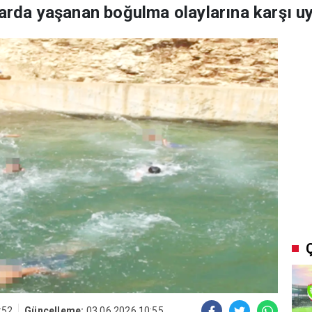
larda yaşanan boğulma olaylarına karşı uy
:52
Güncelleme:
03.06.2026 10:55