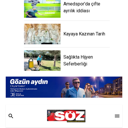
Amedspor’da çifte
ayrılık iddiası
Kayaya Kazınan Tarih
Sağlıkta Hijyen
Seferberliği