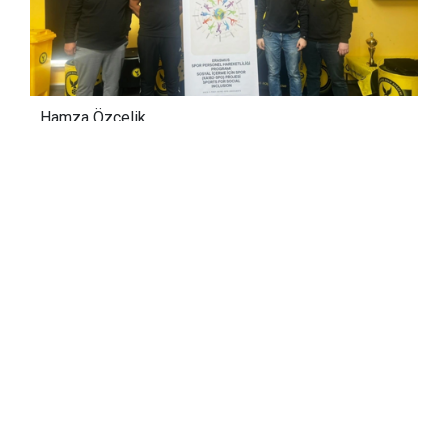
Hamza Özçelik
29.03.2024 12:39
Güncelleme:
29.03.2024 12:39
Gençlik ve Spor İl Müdürlüğü Spor
Hizmetleri Müdürü Aydın Çetin, yaptığı
açıklamada, Türkiye Ulusal Ajansı
Erasmus Programına sunulan Sosyal
İçerme İçin Spor Projesi'nin kabul
edildiğini, proje kapsamında çalışan
personelin hareketliliğini sağlamak
amacıyla 10 kişilik bir ekiple nisan ayında