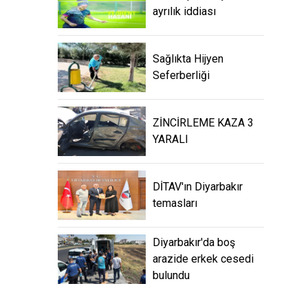
ayrılık iddiası
Sağlıkta Hijyen
Seferberliği
ZİNCİRLEME KAZA 3
YARALI
DİTAV'ın Diyarbakır
temasları
Diyarbakır'da boş
arazide erkek cesedi
bulundu