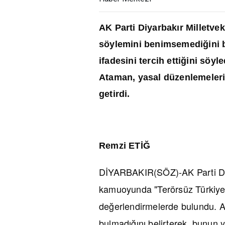
AK Parti Diyarbak
ı
r Milletve
söylemini benimsemedi
ğ
ini
ifadesini tercih etti
ğ
ini söyle
Ataman, yasal düzenlemeleri
getirdi.
Remzi ET
İĞ
DİYARBAKIR(SÖZ)-AK Parti Diy
kamuoyunda "Terörsüz Türkiye" 
değerlendirmelerde bulundu. A
bulmadığını belirterek, bunun y