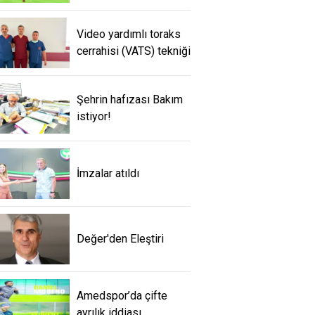
Video yardımlı toraks
cerrahisi (VATS) tekniği
Şehrin hafızası Bakım
istiyor!
İmzalar atıldı
Değer'den Eleştiri
Amedspor’da çifte
ayrılık iddiası