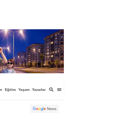
an
Eğitim
Yaşam
Yazarlar
a
Magazin
Arşiv