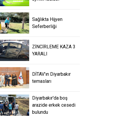
Sağlıkta Hijyen
Seferberliği
ZİNCİRLEME KAZA 3
YARALI
DİTAV'ın Diyarbakır
temasları
Diyarbakır'da boş
arazide erkek cesedi
bulundu