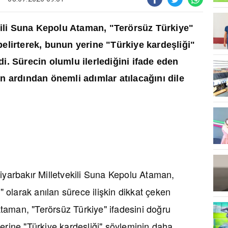
kili Suna Kepolu Ataman, "Terörsüz Türkiye"
 belirterek, bunun yerine "Türkiye karde
ş
li
ğ
i"
di. Sürecin olumlu ilerledi
ğ
ini ifade eden
n ard
ı
ndan önemli ad
ı
mlar at
ı
laca
ğı
n
ı
dile
arbakır Milletvekili Suna Kepolu Ataman,
olarak anılan sürece ilişkin dikkat çeken
taman, "Terörsüz Türkiye" ifadesini doğru
erine "Türkiye kardeşliği" söyleminin daha