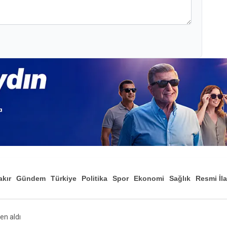
akır
Gündem
Türkiye
Politika
Spor
Ekonomi
Sağlık
Resmi İl
Düny
den aldı