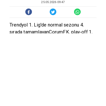
Haber Merkezi
25.05.2026 09:47
Trendyol 1. Lig'de normal sezonu 4.
sırada tamamlayanÇorumFK, play-off 1.
turda Ankara Keçiörengücü'nü eledi.
Kırmızı-siyahlılar, bir sonraki turda
Bodrum FK ile eşleşirken, ilk maçta 1-0
mağlup olduğu rakibine rövanşta 2-0'lık
skorla üstünlük sağladı ve final biletini
aldı. Konya’da bugün oynanan final
maçında ligi 3. sırada tamamlayan
Esenler Erokspor ile karşılaşan Çorum
FK, maçtan Serdar Gürler ve Mame