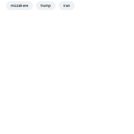
müzakere
trump
iran