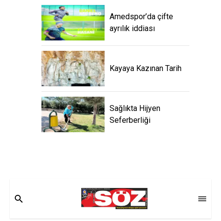
Amedspor’da çifte
ayrılık iddiası
Kayaya Kazınan Tarih
Sağlıkta Hijyen
Seferberliği