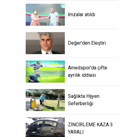
İmzalar atıldı
Değer'den Eleştiri
Amedspor’da çifte
ayrılık iddiası
Sağlıkta Hijyen
Seferberliği
ZİNCİRLEME KAZA 3
YARALI