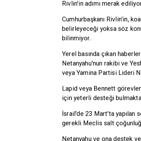
Rivlin'in adımı merak ediliyo
Cumhurbaşkanı Rivlin'in, koa
belirleyeceği yoksa söz ko
bilinmiyor.
Yerel basında çıkan haberler
Netanyahu'nun rakibi ve Yesh
veya Yamina Partisi Lideri Na
Lapid veya Bennett görevlen
için yeterli desteği bulmakt
İsrail'de 23 Mart'ta yapılan 
gerekli Meclis salt çoğunluğ
Netanyahu ve ona destek ver