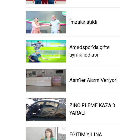
İmzalar atıldı
Amedspor’da çifte
ayrılık iddiası
Asm’ler Alarm Veriyor!
ZİNCİRLEME KAZA 3
YARALI
EĞİTİM YILINA