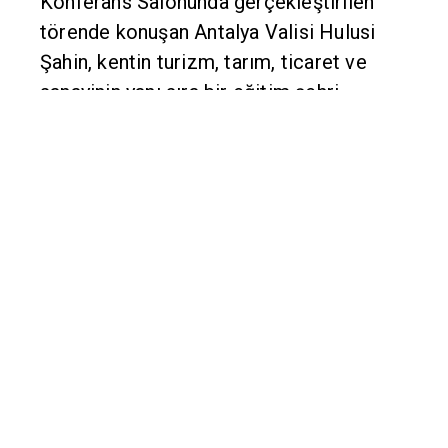
Konferans Salonunda gerçekleştirilen
törende konuşan Antalya Valisi Hulusi
Şahin, kentin turizm, tarım, ticaret ve
sanayinin yanı sıra bir eğitim şehri
olduğunu söyledi.
Akdeniz Üniversitesi'nin kentteki
üniversitelerin amiral gemisi olduğunu
belirten Şahin, "Akdeniz Üniversitesi
güçlü akademik kadrosu ve büyük
hizmetlerle bu görevi en güzel şekilde
ifa ediyor. Burada gerçekten bilim
yapılıyor, insanların hizmetine sunulacak
şekilde işleniyor. Bunun en güzel örneğini
de tıp fakültesi veriyor. Ömer Özkan gibi
bir büyük değeri yetiştiriyor ve ülkeye