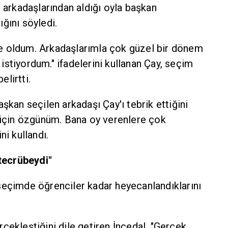
e arkadaşlarından aldığı oyla başkan
ğını söyledi.
e oldum. Arkadaşlarımla çok güzel bir dönem
stiyordum." ifadelerini kullanan Çay, seçim
elirtti.
şkan seçilen arkadaşı Çay'ı tebrik ettiğini
m için özgünüm. Bana oy verenlere çok
ni kullandı.
 tecrübeydi"
seçimde öğrenciler kadar heyecanlandıklarını
çekleştiğini dile getiren İncedal, "Gerçek