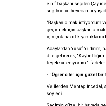
Sınıf başkanı seçilen Çay is
seçilmenin heyecanını yaşadı
"Başkan olmak istiyordum v
geçirmek için başkan olmak i
için çok hazırlık yaptıklarını b
Adaylardan Yusuf Yıldırım, ba
dile getirerek, "Kaybettiği
teşekkür ediyorum." ifadeleri
- "Öğrenciler için güzel bir
Velilerden Mehtap İncedal, 
söyledi.
Seçimin güzel bir havada ger