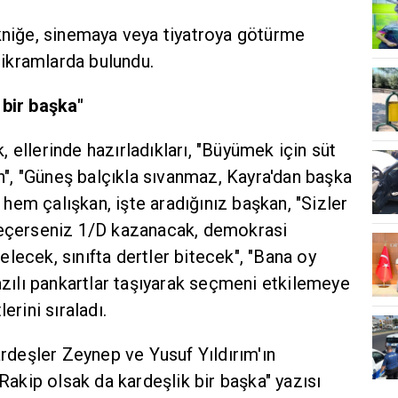
ikniğe, sinemaya veya tiyatroya götürme
i ikramlarda bulundu.
eşlik bir başka"
 ellerinde hazırladıkları, "Büyümek için süt
in", "Güneş balçıkla sıvanmaz, Kayra'dan başka
em çalışkan, işte aradığınız başkan, "Sizler
seçerseniz 1/D kazanacak, demokrasi
lecek, sınıfta dertler bitecek", "Bana oy
yazılı pankartlar taşıyarak seçmeni etkilemeye
erini sıraladı.
ardeşler Zeynep ve Yusuf Yıldırım'ın
"Rakip olsak da kardeşlik bir başka" yazısı