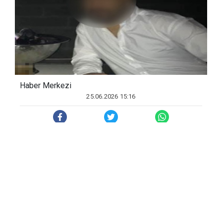
Haber Merkezi
25.06.2026 15:16
Olay, Polatlı ilçesi Zafer Mahallesi'nde
meydana geldi. İddialara göre, yurt
dışından dönen E.Ç., bilinmeyen bir
nedenle eski kayınvalidesi Havva Karayel
ve eski eşi Yağmur Karayel'e bıçaklı
saldırıda bulundu. Çevredeki