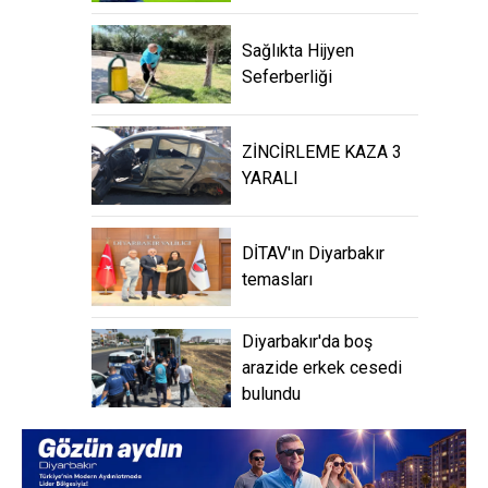
Sağlıkta Hijyen
Seferberliği
ZİNCİRLEME KAZA 3
YARALI
DİTAV'ın Diyarbakır
temasları
Diyarbakır'da boş
arazide erkek cesedi
bulundu