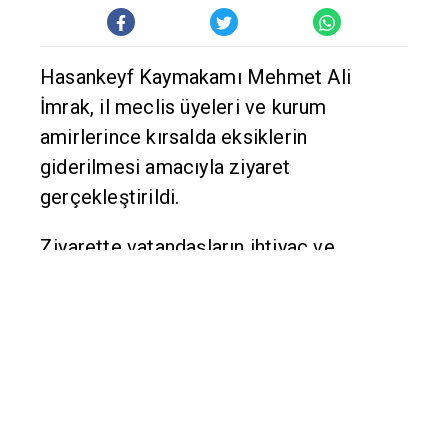
Hasankeyf Kaymakamı Mehmet Ali
İmrak, il meclis üyeleri ve kurum
amirlerince kırsalda eksiklerin
giderilmesi amacıyla ziyaret
gerçekleştirildi.
Ziyarette vatandaşların ihtiyaç ve
talepleri doğrultusunda çalışma
başlatıldı.
Çalışmalar kapsamında Vali Ekrem
Canalp'in desteğiyle Uzundere köyü
taziye evine semaver ve derin
dondurucu, Yakaköy taziye evi yapım