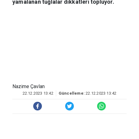
yamalanan tuğlalar dikkatleri topluyor.
Nazime Çavlan
22.12.2023 13:42
Güncelleme:
22.12.2023 13:42
UNESCO Dünya Kültür Mirası Listesi'nde
yer alan 5 bin yıllık
Diyarbakır
Surları,
tüm ihtişamıyla varlığını sürdürüyor.
1980 yılında, Mardinkapı kısmında
çimento dükkanı olarak kullanılan yerde
surun bir kısmına 1982 yılında tuğla
eklentisi yapıldı. 41 yıldır yamalanan