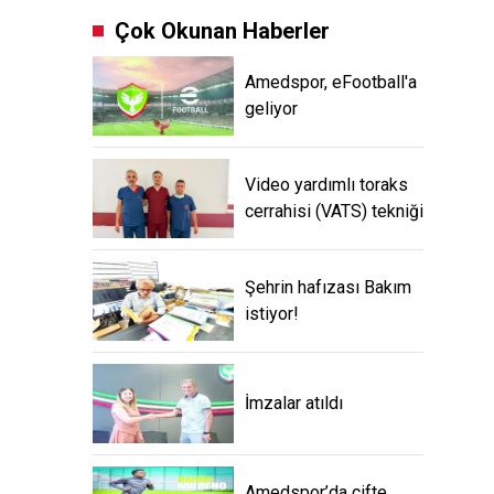
Çok Okunan Haberler
Amedspor, eFootball'a
geliyor
Video yardımlı toraks
cerrahisi (VATS) tekniği
Şehrin hafızası Bakım
istiyor!
İmzalar atıldı
Amedspor’da çifte