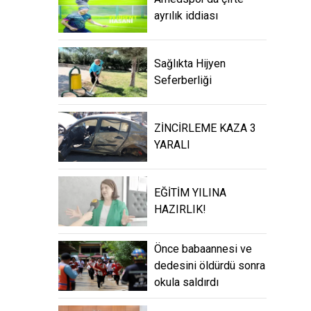
ayrılık iddiası
Sağlıkta Hijyen
Seferberliği
ZİNCİRLEME KAZA 3
YARALI
EĞİTİM YILINA
HAZIRLIK!
Önce babaannesi ve
dedesini öldürdü sonra
okula saldırdı