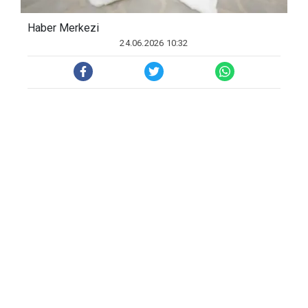
Haber Merkezi
24.06.2026 10:32
Gazze'deki Sağlık Bakanlığından yapılan yazılı
açıklamada, İsrail'in Ekim 2023'ten bu yana
devam eden saldırılarında yaşanan can
kayıplarına ilişkin son veriler paylaşıldı. Son
24 saatte Gazze'deki hastanelere biri
enkazdan çıkarılan, biri daha önce yaralanmış
olan ve 2 yeni olmak üzere toplam 4 ölü ve 20
yaralının getirildiği kaydedildi.