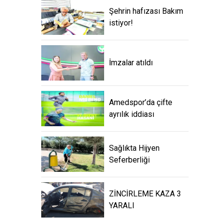
Şehrin hafızası Bakım
istiyor!
İmzalar atıldı
Amedspor’da çifte
ayrılık iddiası
Sağlıkta Hijyen
Seferberliği
ZİNCİRLEME KAZA 3
YARALI