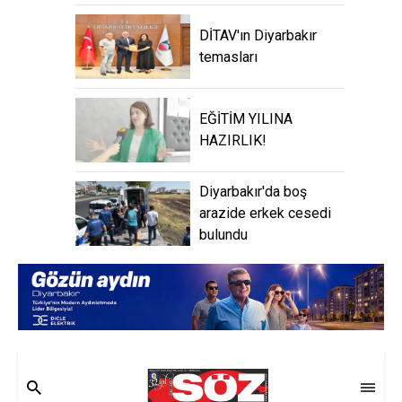
DİTAV'ın Diyarbakır
temasları
EĞİTİM YILINA
HAZIRLIK!
Diyarbakır'da boş
arazide erkek cesedi
bulundu