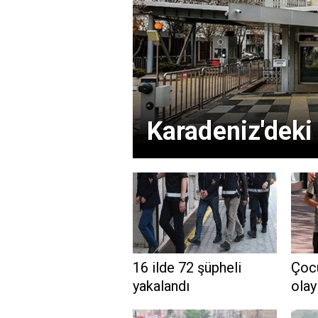
Karadeniz'deki 
16 ilde 72 şüpheli
Çocu
yakalandı
olay