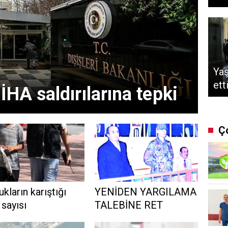
Yaş
ett
İHA saldırılarına tepki
Ç
kların karıştığı
YENİDEN YARGILAMA
 sayısı
TALEBİNE RET