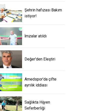
Şehrin hafızası Bakım
istiyor!
İmzalar atıldı
Değer'den Eleştiri
Amedspor’da çifte
ayrılık iddiası
Sağlıkta Hijyen
Seferberliği