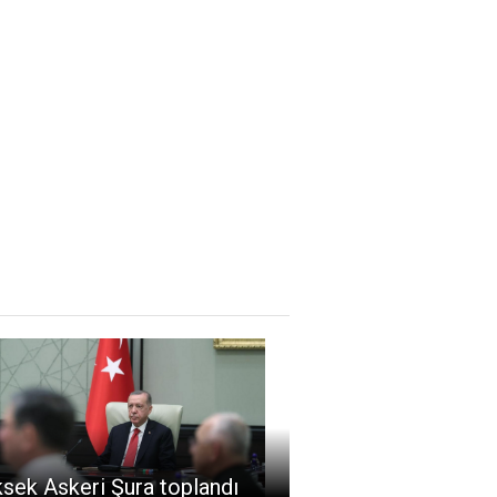
sek Askeri Şura toplandı