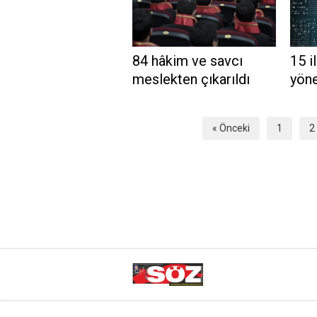
84 hâkim ve savcı
15 i
meslekten çıkarıldı
yöne
« Önceki
1
2