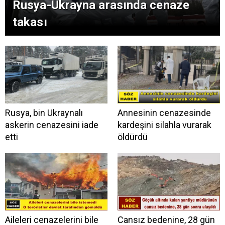
Rusya-Ukrayna arasında cenaze
takası
Rusya, bin Ukraynalı
Annesinin cenazesinde
askerin cenazesini iade
kardeşini silahla vurarak
etti
öldürdü
Aileleri cenazelerini bile
Cansız bedenine, 28 gün