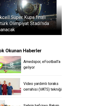
kcell Süper Kupa finali
türk Olimpiyat Stadı'nda
nanacak
ok Okunan Haberler
Amedspor, eFootball'a
geliyor
Video yardımlı toraks
cerrahisi (VATS) tekniği
Şehrin hafızası Bakım