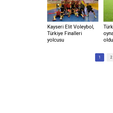
Kayseri Elit Voleybol,
Türk
Türkiye Finalleri
oyna
yolcusu
old
1
2