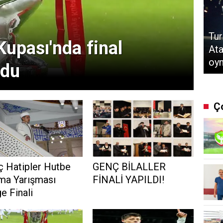
Tur
Kupası'nda final
Ata
oy
ldu
Ç
ç Hatipler Hutbe
GENÇ BİLALLER
ma Yarışması
FİNALİ YAPILDI!
e Finali