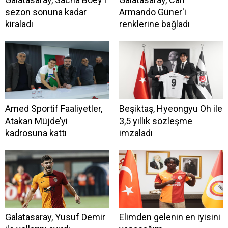
sezon sonuna kadar
Armando Güner'i
kiraladı
renklerine bağladı
Amed Sportif Faaliyetler,
Beşiktaş, Hyeongyu Oh ile
Atakan Müjde’yi
3,5 yıllık sözleşme
kadrosuna kattı
imzaladı
Galatasaray, Yusuf Demir
Elimden gelenin en iyisini