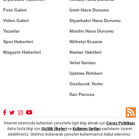
Foto Galeri
İzmir Hava Durumu
Video Galeri
Diyarbakır Hava Durumu
Yazarlar
Mardin Hava Durumu
Spor Haberleri
Nöbetçi Eczane
Magazin Haberleri
Namaz Vakitleri
Vefat İlanları
İşletme Rehberi
Gezilecek Yerler
İlan Panosu
İnternet sitemizde kullanılan çerezlerle ilgili bilgi almak için
Çerez Politikası
,
daha fazla bilgi için
Gizlilik İlkeleri
ve
Kullanım Şartları
sayfalarını ziyaret
Yasal Uyarı: İzinsiz, kaynak gösterilmeden kullanılması kesinlikle yasaktır.
edebilirsiniz. Sitemizi kullanarak çerezleri kullanmamızı kabul edersiniz.