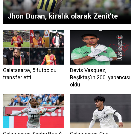
Jhon Duran, kiralık olarak Zenit'te
Galatasaray, 5 futbolcu
Devis Vasquez,
transfer etti
Beşiktaş'ın 200. yabancısı
oldu
Galatasaray, Sacha Boey'i
Galatasaray, Can