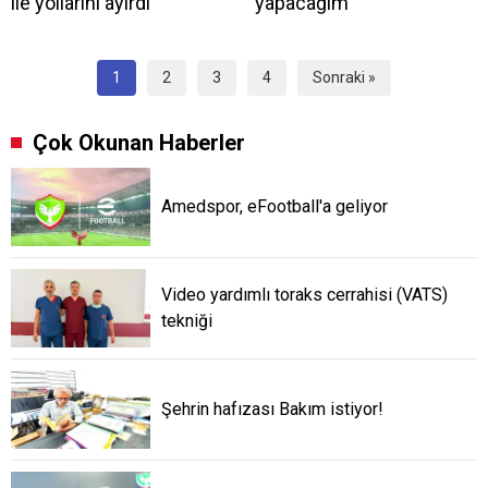
ile yollarını ayırdı
yapacağım
1
2
3
4
Sonraki »
Çok Okunan Haberler
Amedspor, eFootball'a geliyor
Video yardımlı toraks cerrahisi (VATS)
tekniği
Şehrin hafızası Bakım istiyor!