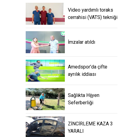
Video yardımlı toraks
cerrahisi (VATS) tekniği
İmzalar atıldı
Amedspor’da çifte
ayrılık iddiası
Sağlıkta Hijyen
Seferberliği
ZİNCİRLEME KAZA 3
YARALI