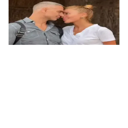
Haber Merkezi
17.04.2024 10:42
Güncelleme:
18.04.2024 16:46
Doğuş'un eşi olarak tanınan Hoşkedem
Hidayetkızı, son zamanlarda sosyal
medyada adından sıkça söz ettiriyor.
Ünlü şarkıcı Doğuş ile olan ilişkisi ve