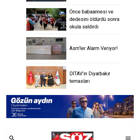
Önce babaannesi ve
dedesini öldürdü sonra
okula saldırdı
Asm’ler Alarm Veriyor!
DİTAV'ın Diyarbakır
temasları