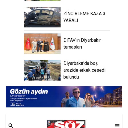
ZİNCİRLEME KAZA 3
YARALI
DİTAV'ın Diyarbakır
temasları
Diyarbakır'da boş
arazide erkek cesedi
bulundu