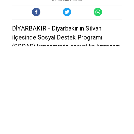
artırılması amacıyla 70 proje hazırlandığı
bildirildi.
Silvan Proje Koordinatörü Suat
Tanrıkulu yaptığı açıklamada,
Kaymakamlık ve ilçe Milli Eğitim
Müdürlüğünce kurulan Silvan Proje
Merkezi'nde SODES kapsamında proje
hazırladıklarını söyledi.
Bu kapsamda hazırladıkları 70 proje
bulunduğunu ifade eden Tanrıkulu,
ilçedeki kamu kurum ve kuruluşların yanı
sıra sivil toplum kuruluşlarının hazırladığı
projeler ile istihdam, kültür, sanat, spor,