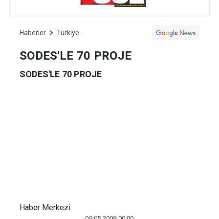
Haberler
Türkiye
SODES'LE 70 PROJE
SODES'LE 70 PROJE
Haber Merkezi
09.05.2009 00:00
DİYARBAKIR - Diyarbakır'ın Silvan
ilçesinde Sosyal Destek Programı
(SODAS) kapsamında sosyal kalkınmanın
gerçekleştirilmesi ve sosyal refahın