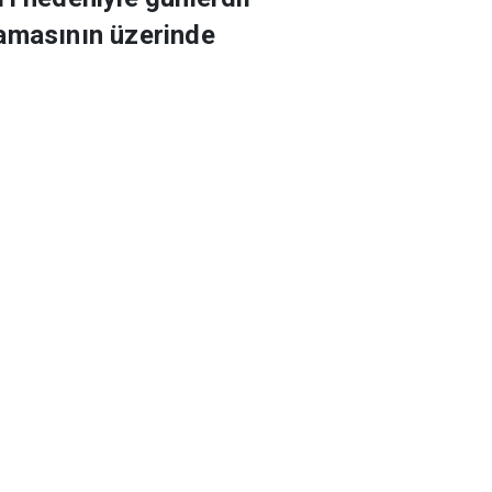
 durak olarak
rı nedeniyle günlerdir
lamasının üzerinde