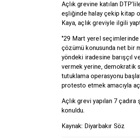
Açlık grevine katılan DTP’li
eşliğinde halay çekip kitap 
Kaya, açlık greviyle ilgili y
"29 Mart yerel seçimlerinde
çözümü konusunda net bir me
yöndeki iradesine barışçıl 
vermek yerine, demokratik si
tutuklama operasyonu başlat
protesto etmek amacıyla açl
Açlık grevi yapılan 7 çadıra 
konuldu.
Kaynak: Diyarbakır Söz