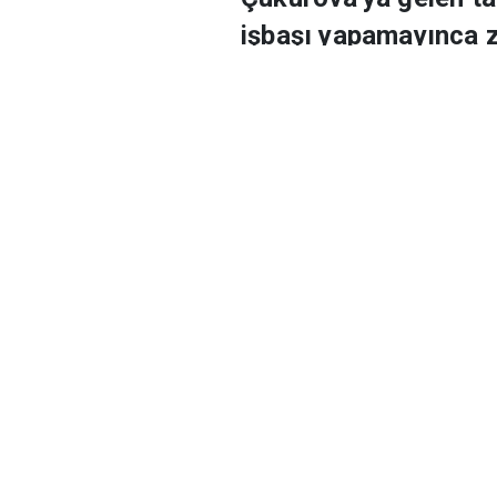
Ekmek parası uğruna 
Çukurova'ya gelen tar
işbaşı yapamayınca z
yağış alan Çukurova'd