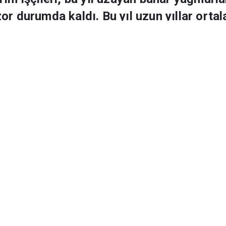
yılın 10 ayı boyunca gurbete çıkan ve ilk
ım işçileri, bu yıl uzayan bahar yağmurla
or durumda kaldı. Bu yıl uzun yıllar orta
a tarımsal faaliyetler de aksıyor.