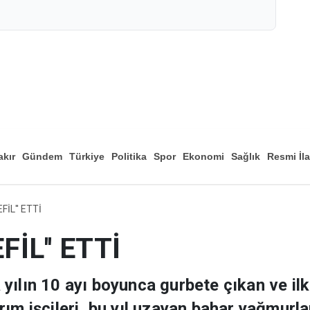
akır
Gündem
Türkiye
Politika
Spor
Ekonomi
Sağlık
Resmi İl
Düny
FİL'' ETTİ
FİL'' ETTİ