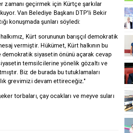
ler zamanı geçirmek için Kürtçe şarkılar
okuyor. Van Belediye Başkanı DTP'li Bekir
aptığı konuşmada şunları söyledi:
 halkımız, Kürt sorununun barışçıl demokratik
saj vermiştir. Hükümet, Kürt halkının bu
ve demokratik siyasetin önünü açarak cevap
yasetin temsilcilerine yönelik gözaltı ve
mıştır. Biz de burada bu tutuklamaları
ık grevimizi devam ettireceğiz."
şeker torbaları, çay ocakları ve meyve suları