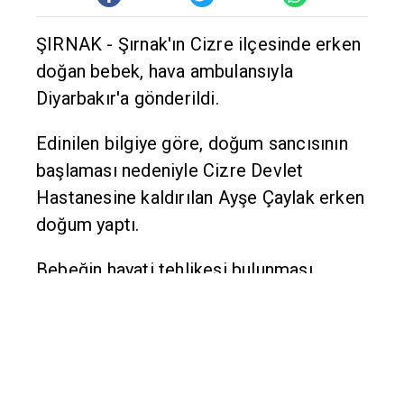
ŞIRNAK - Şırnak'ın Cizre ilçesinde erken
doğan bebek, hava ambulansıyla
Diyarbakır'a gönderildi.
Edinilen bilgiye göre, doğum sancısının
başlaması nedeniyle Cizre Devlet
Hastanesine kaldırılan Ayşe Çaylak erken
doğum yaptı.
Bebeğin hayati tehlikesi bulunması
nedeniyle hastane yetkilileri Diyarbakır
112 Acil Servisi'nden hava ambulansı
istedi.
Diyarbakır Devlet Hastanesine kaldırılan