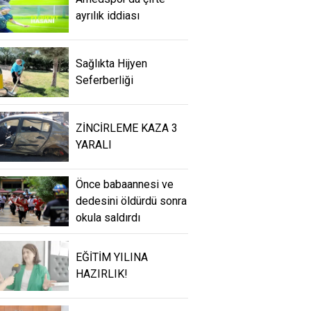
ayrılık iddiası
Sağlıkta Hijyen
Seferberliği
ZİNCİRLEME KAZA 3
YARALI
Önce babaannesi ve
dedesini öldürdü sonra
okula saldırdı
EĞİTİM YILINA
HAZIRLIK!