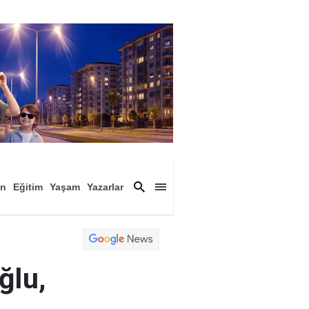
an
Eğitim
Yaşam
Yazarlar
a
Magazin
Arşiv
ğlu,