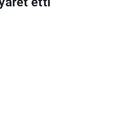
iyaret etti
mhuriyeti'nin (KKTC) Ankara Büyükelçisi
Barış ve Özgürlük Bayramı"nın 50. yılı ve