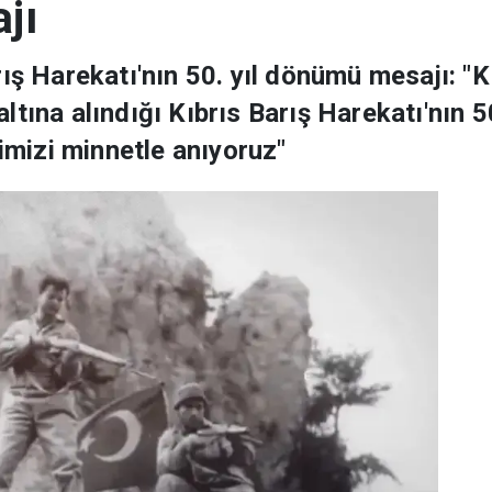
jı
ış Harekatı'nın 50. yıl dönümü mesajı: "Kı
ltına alındığı Kıbrıs Barış Harekatı'nın 
rimizi minnetle anıyoruz"