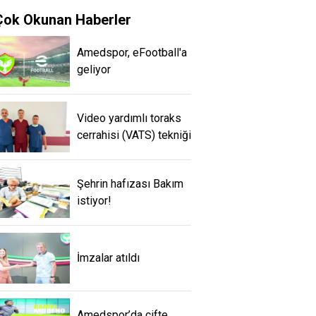
Çok Okunan Haberler
Amedspor, eFootball'a
geliyor
Video yardımlı toraks
cerrahisi (VATS) tekniği
Şehrin hafızası Bakım
istiyor!
İmzalar atıldı
Amedspor’da çifte