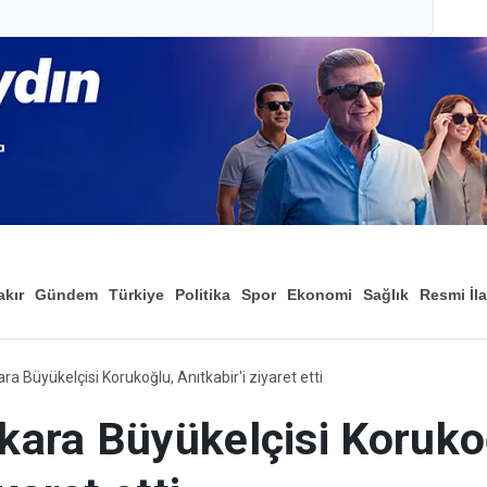
akır
Gündem
Türkiye
Politika
Spor
Ekonomi
Sağlık
Resmi İl
Düny
a Büyükelçisi Korukoğlu, Anıtkabir'i ziyaret etti
kara Büyükelçisi Koruko