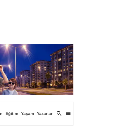
an
Eğitim
Yaşam
Yazarlar
a
Magazin
Arşiv