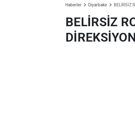
Haberler
Diyarbakır
BELİRSİZ 
BELİRSİZ R
DİREKSİYON
Bugün arife… Yarın 