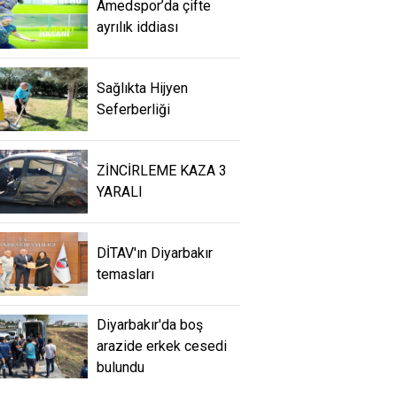
Amedspor’da çifte
ayrılık iddiası
Sağlıkta Hijyen
Seferberliği
ZİNCİRLEME KAZA 3
YARALI
DİTAV'ın Diyarbakır
temasları
Diyarbakır'da boş
arazide erkek cesedi
bulundu