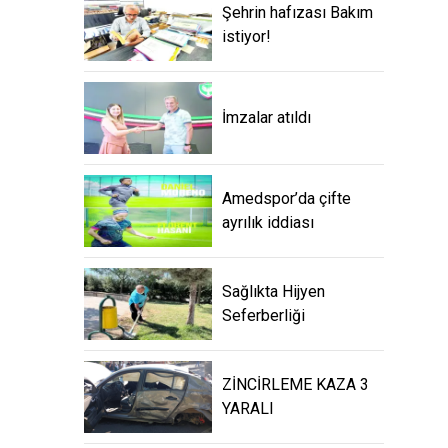
Şehrin hafızası Bakım
istiyor!
İmzalar atıldı
Amedspor’da çifte
ayrılık iddiası
Sağlıkta Hijyen
Seferberliği
ZİNCİRLEME KAZA 3
YARALI