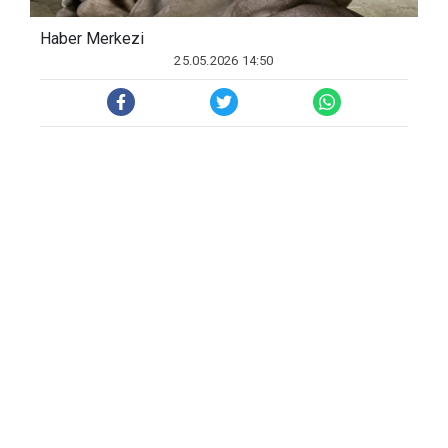
Haber Merkezi
25.05.2026 14:50
Olay, Çamlıca Mahallesi Sebahattin Aytaç
Caddesi üzerindeki 3 katlı müstakil evde
meydana geldi. Edinilen bilgiye göre,
Gümüşhane Üniversitesi öğrencisi olan
ve kız kardeşiyle birlikte evin orta
katında yaşayan 19 yaşındaki Rabia
Yıldız’ı sabah saatlerinde uyandırmak
isteyen kız kardeşi, genç kızı yatağında
hareketsiz halde buldu.
Durumun 112 Acil Çağrı Merkezi’ne