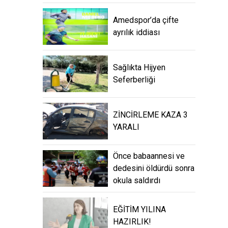
Amedspor’da çifte
ayrılık iddiası
Sağlıkta Hijyen
Seferberliği
ZİNCİRLEME KAZA 3
YARALI
Önce babaannesi ve
dedesini öldürdü sonra
okula saldırdı
EĞİTİM YILINA
HAZIRLIK!