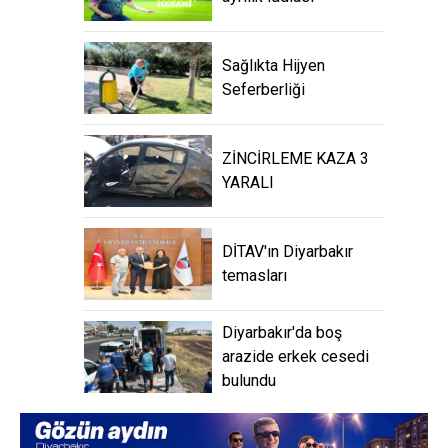
Sağlıkta Hijyen
Seferberliği
ZİNCİRLEME KAZA 3
YARALI
DİTAV'ın Diyarbakır
temasları
Diyarbakır'da boş
arazide erkek cesedi
bulundu