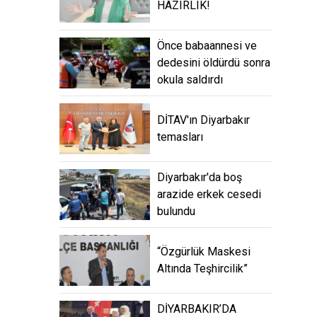
HAZIRLIK!
Önce babaannesi ve
dedesini öldürdü sonra
okula saldırdı
DİTAV'ın Diyarbakır
temasları
Diyarbakır'da boş
arazide erkek cesedi
bulundu
“Özgürlük Maskesi
Altında Teşhircilik”
DİYARBAKIR’DA