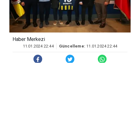
Haber Merkezi
11.01.2024 22:44
Güncelleme:
11.01.2024 22:44
Fenerbahçe, İtalyan stoper Leonardo
Bonucci’yi sezon sonuna kadar
kadrosuna kattığını açıkladı.
Ülker Stadyumu Fenerbahçe Şükrü
Saracoğlu Spor Kompleksi’nde
gerçekleştirilen imza töreninde Başkan
Ali Koç, Genel Sekreter Burak Çağlan