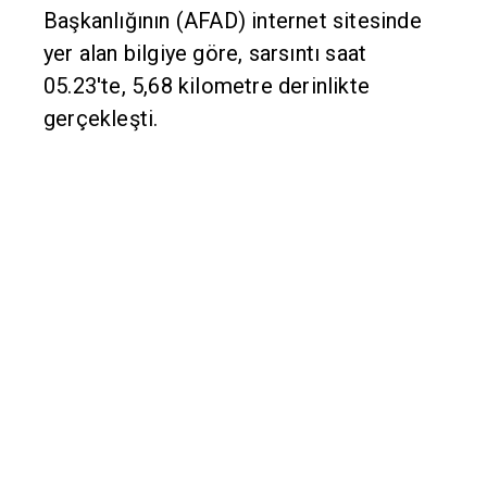
Başkanlığının (AFAD) internet sitesinde
yer alan bilgiye göre, sarsıntı saat
05.23'te, 5,68 kilometre derinlikte
gerçekleşti.
Sarsıntının merkez üssünün
Çanakkale'nin Gökçeada ilçesine
uzaklığı, 246,77 kilometre olarak ölçüldü.
Kaynak: Anadolu Ajansı