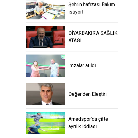
Şehrin hafızası Bakım
istiyor!
DİYARBAKIR’A SAĞLIK
ATAĞI
İmzalar atıldı
Değer'den Eleştiri
Amedspor’da çifte
ayrılık iddiası