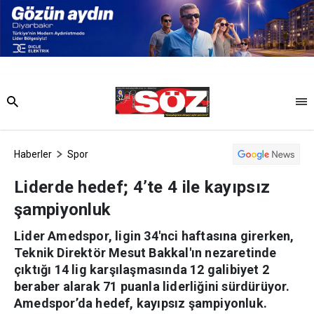
Haberler
Spor
Liderde hedef; 4’te 4 ile kayıpsız
şampiyonluk
Lider Amedspor, ligin 34'nci haftasına girerken,
Teknik Direktör Mesut Bakkal'ın nezaretinde
çıktığı 14 lig karşılaşmasında 12 galibiyet 2
beraber alarak 71 puanla liderliğini sürdürüyor.
Amedspor’da hedef, kayıpsız şampiyonluk.