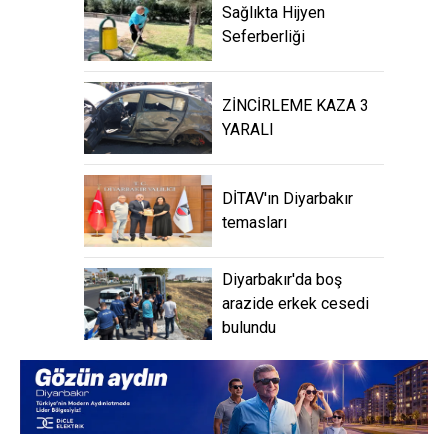
Sağlıkta Hijyen
Seferberliği
ZİNCİRLEME KAZA 3
YARALI
DİTAV'ın Diyarbakır
temasları
Diyarbakır'da boş
arazide erkek cesedi
bulundu