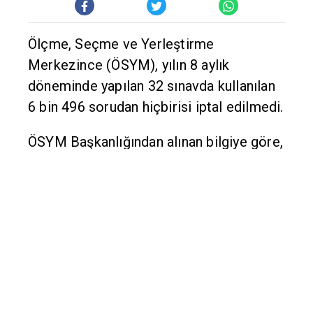
Ölçme, Seçme ve Yerleştirme
Merkezince (ÖSYM), yılın 8 aylık
döneminde yapılan 32 sınavda kullanılan
6 bin 496 sorudan hiçbirisi iptal edilmedi.
ÖSYM Başkanlığından alınan bilgiye göre,
8 milyondan fazla adayın başvurduğu
sınavlarda 6 bin 496 soru kullanıldı.
Bu sınavlarda şu ana kadar soruların
hiçbiri iptal edilmedi.
İPTAL EDİLEN SORU YOK
Özellikle Tıpta Uzmanlık Sınavlarında