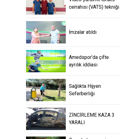
cerrahisi (VATS) tekniği
İmzalar atıldı
Amedspor’da çifte
ayrılık iddiası
Sağlıkta Hijyen
Seferberliği
ZİNCİRLEME KAZA 3
YARALI