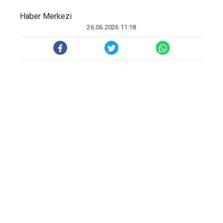
Haber Merkezi
26.06.2026 11:18
2026 FIFA Dünya Kupası D Grubu 3. ve
son maçında A Milli Futbol Takımı, Los
Angeles Stadyumu'nda ABD ile karşı
karşıya geldi. Milliler, ilk yarısını 2-1 önde
bitirdiği müsabakadan 3-2'lik skorla galip
ayrıldı.
Bu sonuçla ay-yıldızlılar grubu 1 galibiyet,
2 mağlubiyetle aldığı 3 puanla 4. sırada
tamamladı. Kırmızı-beyazlılar, grupta
Avustralya'ya 2-0, Paraguay'a da 1-0'lık