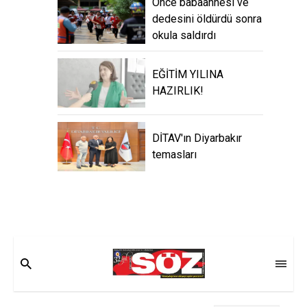
Önce babaannesi ve
dedesini öldürdü sonra
okula saldırdı
EĞİTİM YILINA
HAZIRLIK!
DİTAV'ın Diyarbakır
temasları