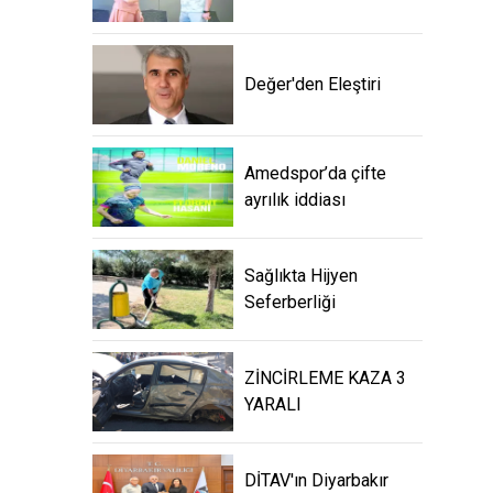
Değer'den Eleştiri
Amedspor’da çifte
ayrılık iddiası
Sağlıkta Hijyen
Seferberliği
ZİNCİRLEME KAZA 3
YARALI
DİTAV'ın Diyarbakır