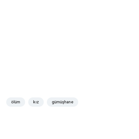
ölüm
kız
gümüşhane