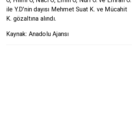
Ö, Hilmi Ö, Naci Ö, Emin Ö, Nuri Ö. ve Emrah Ö.
ile Y.D'nin dayısı Mehmet Suat K. ve Mücahit
K. gözaltına alındı.
Kaynak: Anadolu Ajansı