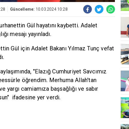
:28
Güncelleme:
10.03.2024 10:28
rhanettin Gül hayatını kaybetti. Adalet
ığı mesajı yayınladı.
tin Gül için Adalet Bakanı Yılmaz Tunç vefat
ı.
aylaşımında, "Elazığ Cumhuriyet Savcımız
 teessürle öğrendim. Merhuma Allah'tan
a ve yargı camiamıza başsağlığı ve sabır
un" ifadesine yer verdi.