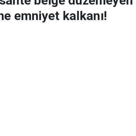
 sahte belge düzenleye
ne emniyet kalkanı!
a yönelik bilgilendirme çalışmalarına dev
 X medya hesabından Türkiye’ye yasal olm
ren operasyonlar kapsamında kaçaklara s
 yönelik yapılan Kalkan-14 operasyonu hak