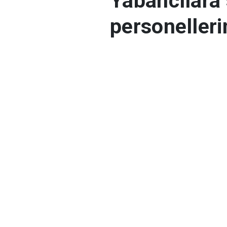
Yabancılara
personelleri
Yapılan operasyonlar
Bakanı Ali Yerlikaya
şahıslara yönelik sü
hazırlayan şahıslara