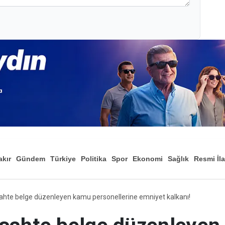
akır
Gündem
Türkiye
Politika
Spor
Ekonomi
Sağlık
Resmi İl
Düny
ahte belge düzenleyen kamu personellerine emniyet kalkanı!