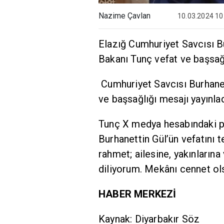
Nazime Çavlan
10.03.2024 10
Elazığ Cumhuriyet Savcısı Bu
Bakanı Tunç vefat ve başsağl
Cumhuriyet Savcısı Burhanet
ve başsağlığı mesajı yayınlad
Tunç X medya hesabındaki p
Burhanettin Gül’ün vefatını
rahmet; ailesine, yakınların
diliyorum. Mekânı cennet ols
HABER MERKEZİ
Kaynak: Diyarbakır Söz