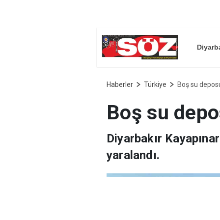
Diyarb
Haberler
Türkiye
Boş su deposu
Boş su depos
Diyarbakır Kayapınar
yaralandı.