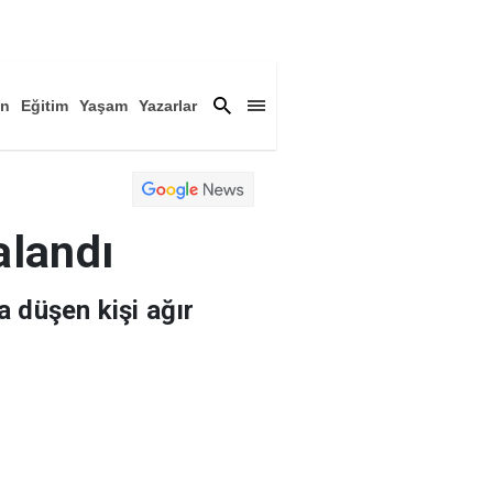
an
Eğitim
Yaşam
Yazarlar
a
Magazin
Arşiv
alandı
 düşen kişi ağır