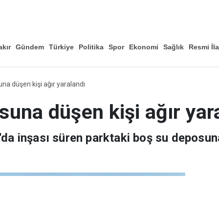
akır
Gündem
Türkiye
Politika
Spor
Ekonomi
Sağlık
Resmi İl
Düny
na düşen kişi ağır yaralandı
una düşen kişi ağır yar
'da inşası süren parktaki boş su deposuna