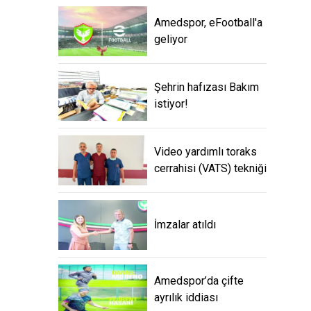
Amedspor, eFootball'a
geliyor
Şehrin hafızası Bakım
istiyor!
Video yardımlı toraks
cerrahisi (VATS) tekniği
İmzalar atıldı
Amedspor’da çifte
ayrılık iddiası