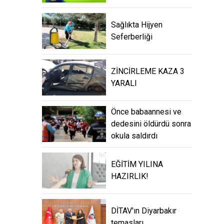
Sağlıkta Hijyen
Seferberliği
ZİNCİRLEME KAZA 3
YARALI
Önce babaannesi ve
dedesini öldürdü sonra
okula saldırdı
EĞİTİM YILINA
HAZIRLIK!
DİTAV'ın Diyarbakır
temasları