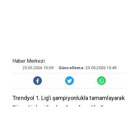
Haber Merkezi
25.05.2026 13:09
Güncelleme:
25.05.2026 13:49
Trendyol 1. Lig’i şampiyonlukla tamamlayarak
Süper Lig’e yükselen Amedspor’da, 1
Haziran’da yapılacak Olağan Genel Kurul
öncesi sıcak bir gelişme yaşandı. Şehmus