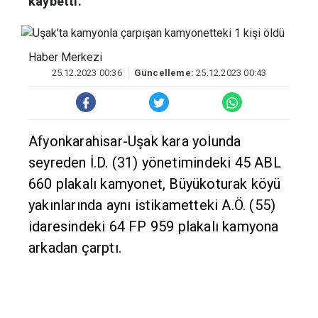
kaybetti.
Haber Merkezi
25.12.2023 00:36
Güncelleme:
25.12.2023 00:43
Afyonkarahisar-Uşak kara yolunda
seyreden İ.D. (31) yönetimindeki 45 ABL
660 plakalı kamyonet, Büyükoturak köyü
yakınlarında aynı istikametteki A.Ö. (55)
idaresindeki 64 FP 959 plakalı kamyona
arkadan çarptı.
İhbar üzerine kaza yerine sağlık, polis,
jandarma ve itfaiye ekipleri sevk edildi.