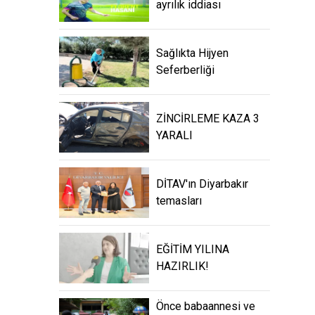
ayrılık iddiası
Sağlıkta Hijyen
Seferberliği
ZİNCİRLEME KAZA 3
YARALI
DİTAV'ın Diyarbakır
temasları
EĞİTİM YILINA
HAZIRLIK!
Önce babaannesi ve